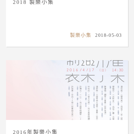
2018 製樂小集
製樂小集
2018-05-03
2016年製樂小集