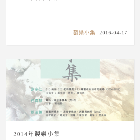
製樂小集
2016-04-17
2014年製樂小集